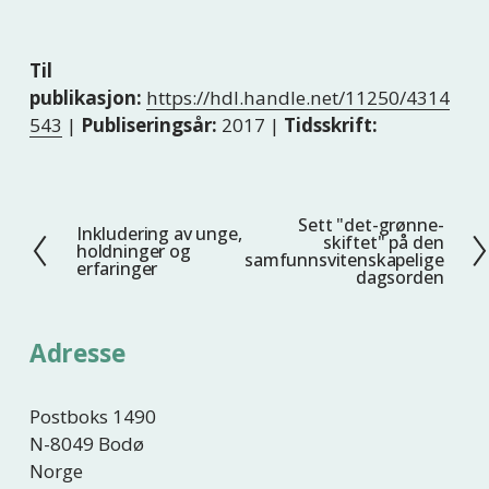
Til
publikasjon:
https://hdl.handle.net/11250/4314
543
|
Publiseringsår:
2017 |
Tidsskrift:
Sett "det-grønne-
N
Inkludering av unge,
F
skiftet" på den
holdninger og
e
samfunnsvitenskapelige
o
erfaringer
dagsorden
s
r
t
r
e
i
Adresse
g
e
Postboks 1490
N-8049 Bodø
Norge