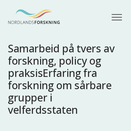
Å
p
n
e
m
Samarbeid på tvers av
e
n
forskning, policy og
y
praksisErfaring fra
forskning om sårbare
grupper i
velferdsstaten