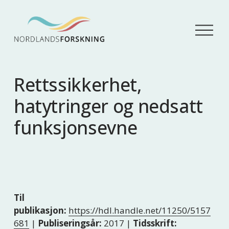
Å
p
n
e
m
Rettssikkerhet,
e
n
hatytringer og nedsatt
y
funksjonsevne
Til
publikasjon:
https://hdl.handle.net/11250/5157
681
|
Publiseringsår:
2017 |
Tidsskrift: