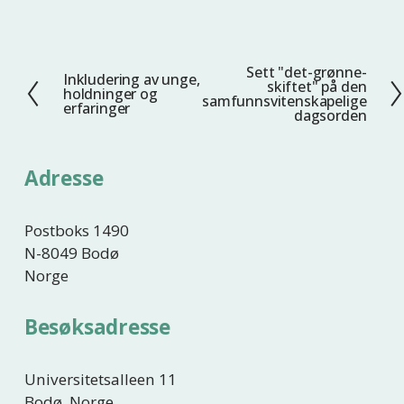
Sett "det-grønne-
N
Inkludering av unge,
F
skiftet" på den
holdninger og
e
samfunnsvitenskapelige
o
erfaringer
dagsorden
s
r
t
r
e
i
Adresse
g
e
Postboks 1490
N-8049 Bodø
Norge
Besøksadresse
Universitetsalleen 11
Bodø, Norge