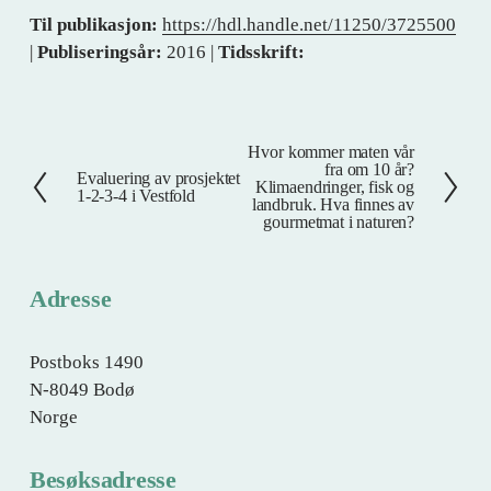
Til publikasjon:
https://hdl.handle.net/11250/3725500
|
Publiseringsår:
2016 |
Tidsskrift:
Hvor kommer maten vår
N
fra om 10 år?
Evaluering av prosjektet
F
e
Klimaendringer, fisk og
1-2-3-4 i Vestfold
landbruk. Hva finnes av
o
s
gourmetmat i naturen?
r
t
r
e
i
Adresse
g
e
Postboks 1490
N-8049 Bodø
Norge
Besøksadresse