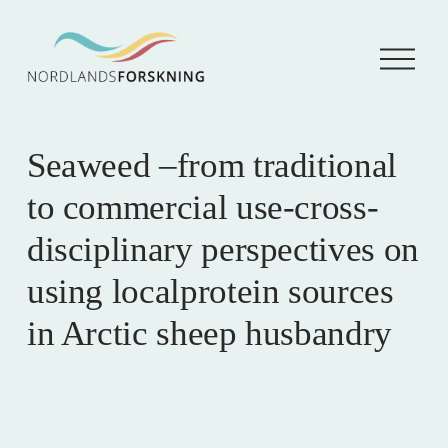
Å
p
n
e
m
e
Seaweed –from traditional
n
y
to commercial use-cross-
disciplinary perspectives on
using localprotein sources
in Arctic sheep husbandry