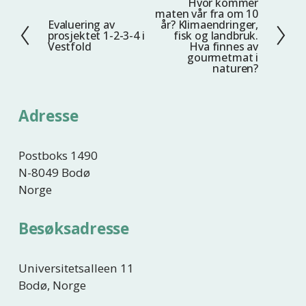
Hvor kommer
N
maten vår fra om 10
e
Evaluering av
år? Klimaendringer,
F
prosjektet 1-2-3-4 i
fisk og landbruk.
s
o
Vestfold
Hva finnes av
t
gourmetmat i
r
naturen?
e
r
i
Adresse
g
e
Postboks 1490
N-8049 Bodø
Norge
Besøksadresse
Universitetsalleen 11
Bodø, Norge