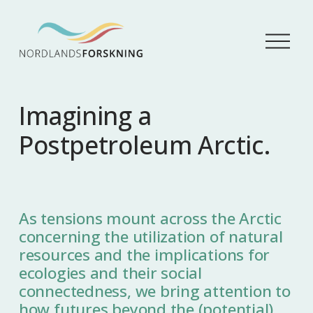
Å
p
n
e
m
Imagining a
e
n
Postpetroleum Arctic.
y
As tensions mount across the Arctic
concerning the utilization of natural
resources and the implications for
ecologies and their social
connectedness, we bring attention to
how futures beyond the (potential)