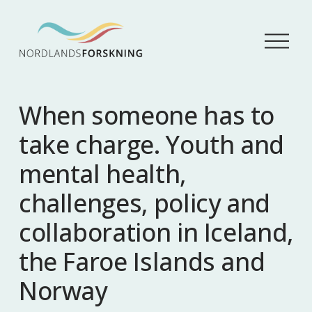
Å
p
n
e
m
When someone has to
e
n
take charge. Youth and
y
mental health,
challenges, policy and
collaboration in Iceland,
the Faroe Islands and
Norway