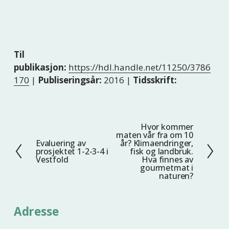
Til
publikasjon:
https://hdl.handle.net/11250/3786
170
|
Publiseringsår:
2016 |
Tidsskrift:
Hvor kommer
N
maten vår fra om 10
e
Evaluering av
år? Klimaendringer,
F
prosjektet 1-2-3-4 i
fisk og landbruk.
s
o
Vestfold
Hva finnes av
t
gourmetmat i
r
naturen?
e
r
i
Adresse
g
e