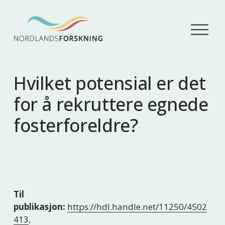
Å
p
n
e
m
Hvilket potensial er det
e
n
for å rekruttere egnede
y
fosterforeldre?
Til
publikasjon:
https://hdl.handle.net/11250/4502
413
,