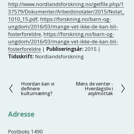
http://www.nordlandsforskning.no/getfile.php/1
37579/Dokumenter/Arbeidsnotater/2015/Notat_
1010_15.pdf
,
https://forskning.no/barn-og-
ungdom/2016/03/mange-vet-ikke-de-kan-bli-
fosterforeldre
,
https://forskning.no/barn-og-
ungdom/2016/03/mange-vet-ikke-de-kan-bli-
fosterforeldre
|
Publiseringsår:
2015 |
Tidsskrift:
Nordlandsforskning
Hvordan kan vi
Mens de venter -
F
N
definere
Hverdagsliv i
o
e
kulturnæring?
asylmottak
r
s
r
t
Adresse
i
e
g
e
Postboks 1490