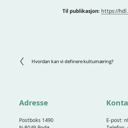
Til publikasjon:
https://hd
Hvordan kan vi definere kulturnæring?
F
o
r
r
i
g
Adresse
Konta
e
Postboks 1490
E-post: 
N-8049 Bodø
Telefon: