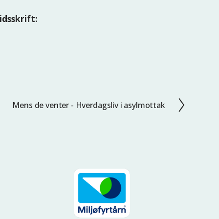
idsskrift:
Mens de venter - Hverdagsliv i asylmottak
N
e
s
t
e