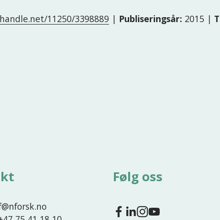
l.handle.net/11250/3398889
|
Publiseringsår:
2015 |
T
kt
Følg oss
nf@nforsk.no
 +47 75 41 18 10