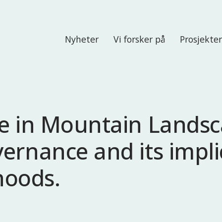
Nyheter
Vi forsker på
Prosjekte
e in Mountain Lands
ernance and its impli
ihoods.