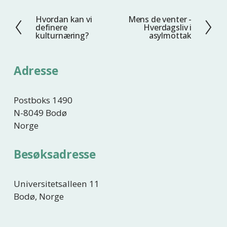
Hvordan kan vi
Mens de venter -
F
N
definere
Hverdagsliv i
o
e
kulturnæring?
asylmottak
r
s
r
t
Adresse
i
e
g
e
Postboks 1490
N-8049 Bodø
Norge
Besøksadresse
Universitetsalleen 11
Bodø, Norge