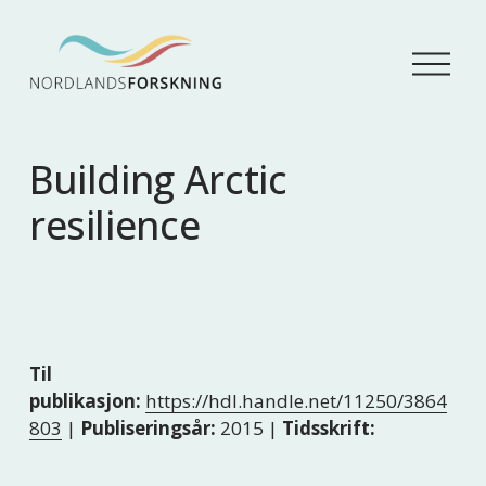
Å
p
n
e
m
Building Arctic
e
n
resilience
y
Til
publikasjon:
https://hdl.handle.net/11250/3864
803
|
Publiseringsår:
2015 |
Tidsskrift: