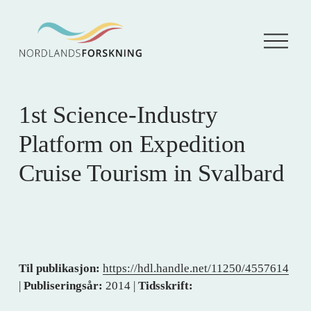
Å
p
n
e
m
e
1st Science-Industry
n
y
Platform on Expedition
Cruise Tourism in Svalbard
Til publikasjon:
https://hdl.handle.net/11250/4557614
|
Publiseringsår:
2014 |
Tidsskrift: