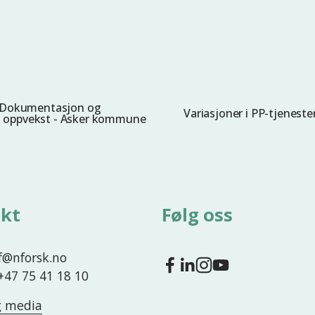
r. Dokumentasjon og
Variasjoner i PP-tjenest
N
s i oppvekst - Asker kommune
e
s
t
e
kt
Følg oss
nf@nforsk.no
 +47 75 41 18 10
g media