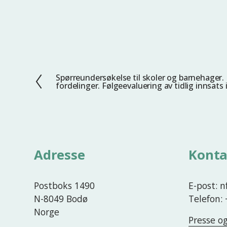
Spørreundersøkelse til skoler og barnehage
F
fordelinger. Følgeevaluering av tidlig innsat
o
r
r
i
g
Adresse
Konta
e
Postboks 1490
E-post: 
N-8049 Bodø
Telefon:
Norge
Presse o