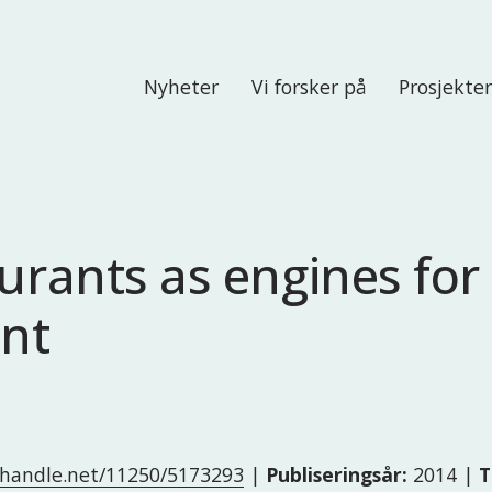
Nyheter
Vi forsker på
Prosjekte
aurants as engines fo
nt
l.handle.net/11250/5173293
|
Publiseringsår:
2014 |
T