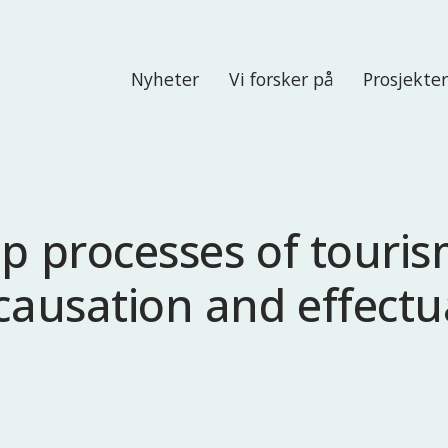
Nyheter
Vi forsker på
Prosjekte
p processes of touris
 causation and effectu