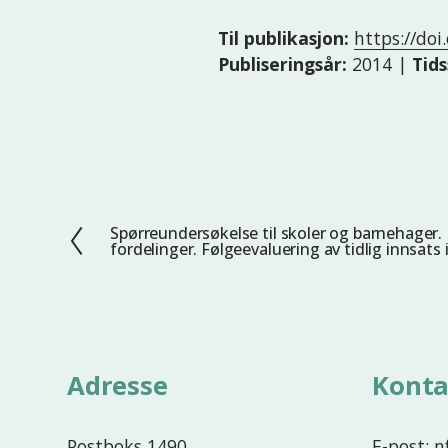
Til publikasjon:
https://do
Publiseringsår:
2014 |
Tids
Spørreundersøkelse til skoler og barnehage
F
fordelinger. Følgeevaluering av tidlig innsat
o
r
r
i
g
Adresse
Konta
e
Postboks 1490
E-post: 