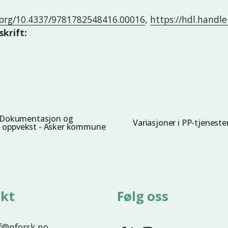
i.org/10.4337/9781782548416.00016
,
https://hdl.handl
skrift:
r. Dokumentasjon og
Variasjoner i PP-tjenest
N
s i oppvekst - Asker kommune
e
s
t
e
kt
Følg oss
nf@nforsk.no