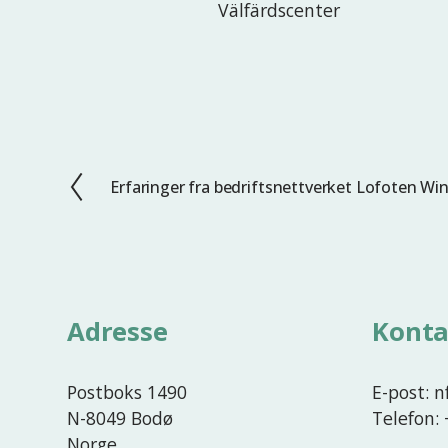
Välfärdscenter
Erfaringer fra bedriftsnettverket Lofoten Win
F
o
r
r
i
g
Adresse
Konta
e
Postboks 1490
E-post: 
N-8049 Bodø
Telefon:
Norge