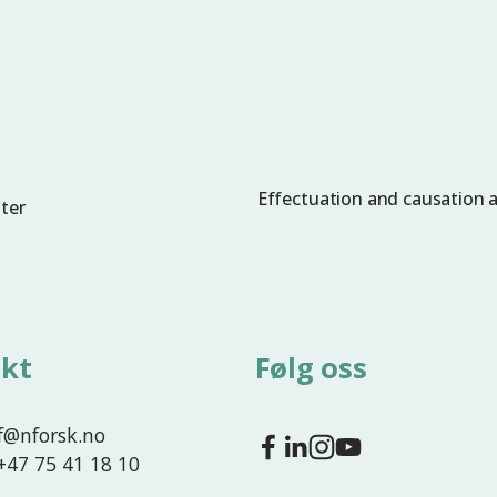
Effectuation and causation as
N
ter
e
s
t
e
kt
Følg oss
nf@nforsk.no
 +47 75 41 18 10