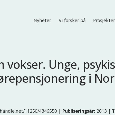
Nyheter
Vi forsker på
Prosjekte
m vokser. Unge, psyki
uførepensjonering i No
l.handle.net/11250/4346550
|
Publiseringsår:
2013 |
T