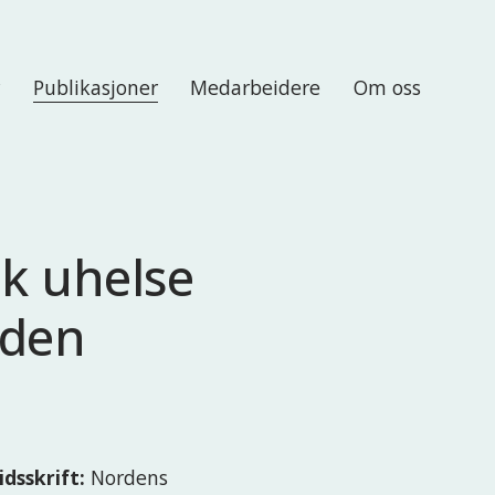
r
Publikasjoner
Medarbeidere
Om oss
sk uhelse
rden
idsskrift:
Nordens