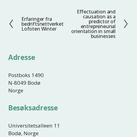
Effectuation and
N
causation as a
Erfaringer fra
F
e
predictor of
bedriftsnettverket
entrepreneurial
o
s
Lofoten Winter
orientation in small
r
t
businesses
r
e
i
Adresse
g
e
Postboks 1490
N-8049 Bodø
Norge
Besøksadresse
Universitetsalleen 11
Bodø, Norge