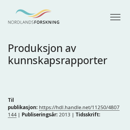
Å
p
n
e
m
Produksjon av
e
n
kunnskapsrapporter
y
Til
publikasjon:
https://hdl.handle.net/11250/4807
144
|
Publiseringsår:
2013 |
Tidsskrift: