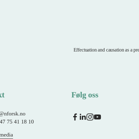
Effectuation and causation as a pre
N
e
s
t
e
kt
Følg oss
f@nforsk.no
+47 75 41 18 10
 media