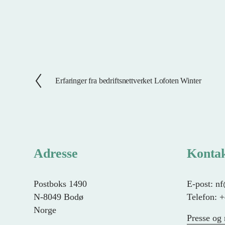
Erfaringer fra bedriftsnettverket Lofoten Winter
F
o
r
r
i
g
Adresse
Konta
e
Postboks 1490
E-post: n
N-8049 Bodø
Telefon: 
Norge
Presse og