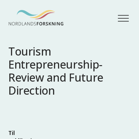
Å
p
n
e
m
Tourism
e
n
Entrepreneurship-
y
Review and Future
Direction
Til