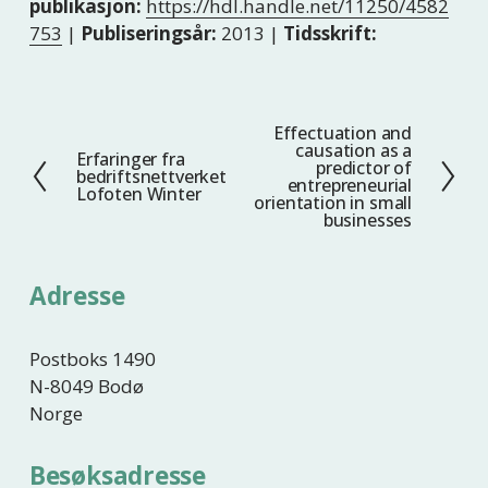
publikasjon:
https://hdl.handle.net/11250/4582
753
|
Publiseringsår:
2013 |
Tidsskrift:
Effectuation and
N
causation as a
Erfaringer fra
F
e
predictor of
bedriftsnettverket
entrepreneurial
o
s
Lofoten Winter
orientation in small
r
t
businesses
r
e
i
Adresse
g
e
Postboks 1490
N-8049 Bodø
Norge
Besøksadresse