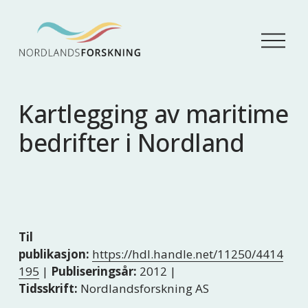
Å
p
n
e
m
Kartlegging av maritime
e
n
bedrifter i Nordland
y
Til
publikasjon:
https://hdl.handle.net/11250/4414
195
|
Publiseringsår:
2012 |
Tidsskrift:
Nordlandsforskning AS