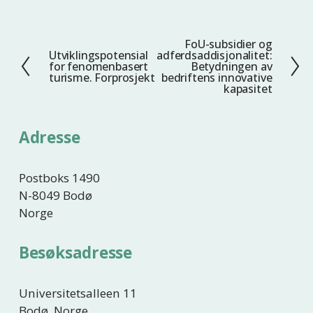
FoU-subsidier og
N
Utviklingspotensial
adferdsaddisjonalitet:
F
e
for fenomenbasert
Betydningen av
o
turisme. Forprosjekt
bedriftens innovative
s
kapasitet
r
t
r
e
i
Adresse
g
e
Postboks 1490
N-8049 Bodø
Norge
Besøksadresse
Universitetsalleen 11
Bodø, Norge