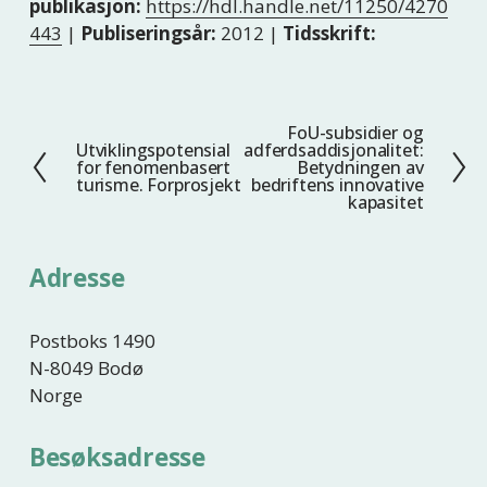
publikasjon:
https://hdl.handle.net/11250/4270
443
|
Publiseringsår:
2012 |
Tidsskrift:
FoU-subsidier og
N
Utviklingspotensial
adferdsaddisjonalitet:
F
e
for fenomenbasert
Betydningen av
o
turisme. Forprosjekt
bedriftens innovative
s
kapasitet
r
t
r
e
i
Adresse
g
e
Postboks 1490
N-8049 Bodø
Norge
Besøksadresse