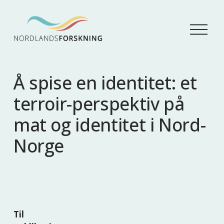
Å
p
n
e
m
Å spise en identitet: et
e
n
terroir-perspektiv på
y
mat og identitet i Nord-
Norge
Til