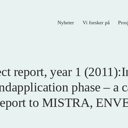
Nyheter
Vi forsker på
Pros
t report, year 1 (2011):I
dapplication phase – a c
nReport to MISTRA, ENV