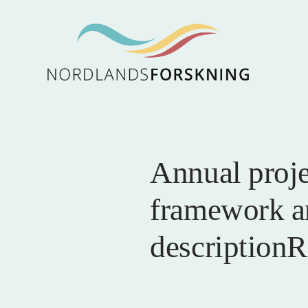
Annual projec
framework an
descriptio