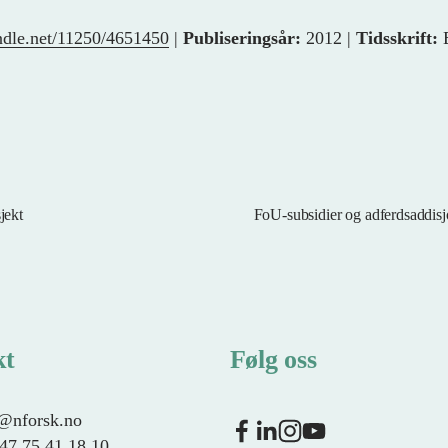
andle.net/11250/4651450
|
Publiseringsår:
2012 |
Tidsskrift:
jekt
FoU-subsidier og adferdsaddisjo
N
e
s
t
e
kt
Følg oss
f@nforsk.no
+47 75 41 18 10