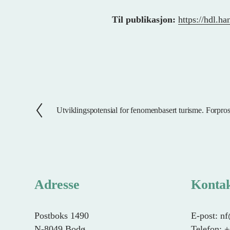
Til publikasjon:
https://hdl.h
Utviklingspotensial for fenomenbasert turisme. Forpros
F
o
r
r
i
g
Adresse
Konta
e
Postboks 1490
E-post: n
N-8049 Bodø
Telefon: 