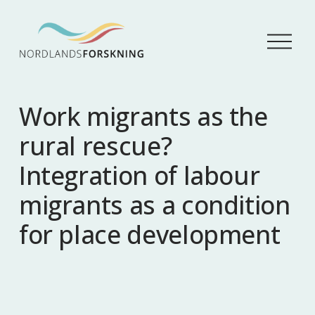
Å
p
n
e
m
Work migrants as the
e
n
rural rescue?
y
Integration of labour
migrants as a condition
for place development