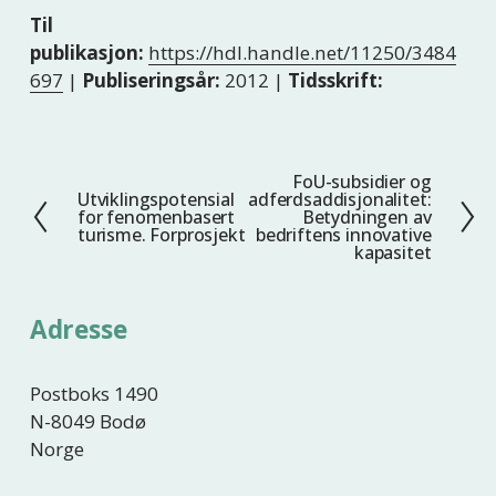
Til
publikasjon:
https://hdl.handle.net/11250/3484
697
|
Publiseringsår:
2012 |
Tidsskrift:
FoU-subsidier og
N
Utviklingspotensial
adferdsaddisjonalitet:
F
e
for fenomenbasert
Betydningen av
o
turisme. Forprosjekt
bedriftens innovative
s
kapasitet
r
t
r
e
i
Adresse
g
e
Postboks 1490
N-8049 Bodø
Norge