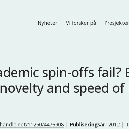
Nyheter
Vi forsker på
Prosjekte
demic spin-offs fail?
f novelty and speed of
l.handle.net/11250/4476308
|
Publiseringsår:
2012 |
T