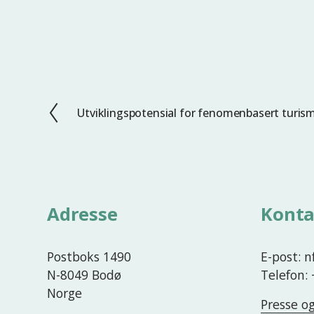
Utviklingspotensial for fenomenbasert turism
F
o
r
r
i
g
Adresse
Konta
e
Postboks 1490
E-post: 
N-8049 Bodø
Telefon:
Norge
Presse o