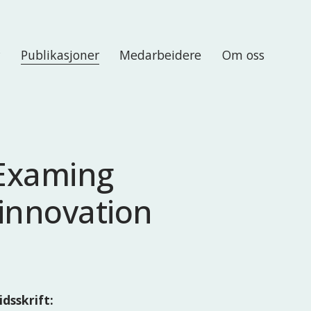
r
Publikasjoner
Medarbeidere
Om oss
 Examing
 innovation
idsskrift: