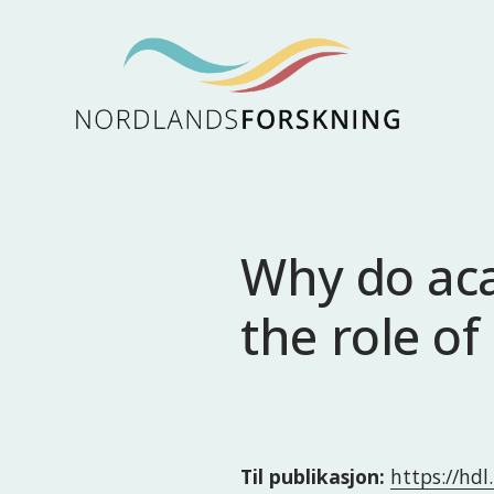
Why do aca
the role o
Til publikasjon:
https://hd