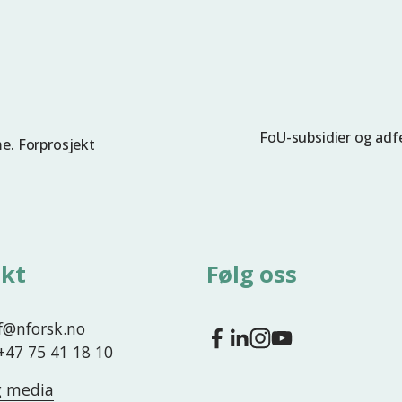
FoU-subsidier og adf
N
e. Forprosjekt
e
s
t
e
kt
Følg oss
nf@nforsk.no
 +47 75 41 18 10
g media