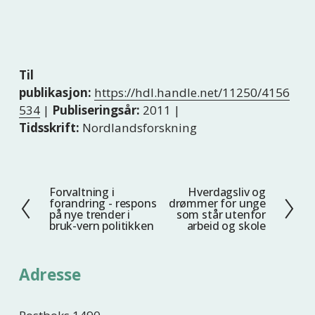
Til
publikasjon:
https://hdl.handle.net/11250/4156
534
|
Publiseringsår:
2011 |
Tidsskrift:
Nordlandsforskning
Forvaltning i
Hverdagsliv og
F
N
forandring - respons
drømmer for unge
o
e
på nye trender i
som står utenfor
bruk-vern politikken
arbeid og skole
r
s
r
t
i
e
Adresse
g
e