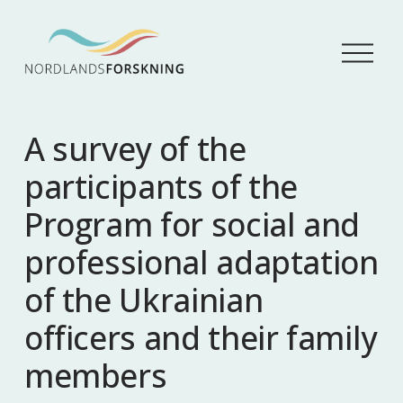
Å
p
n
e
m
A survey of the
e
n
participants of the
y
Program for social and
professional adaptation
of the Ukrainian
officers and their family
members