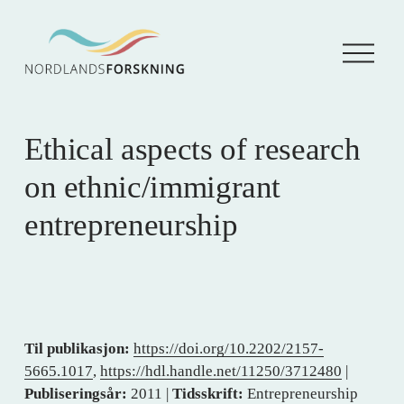
Å
p
n
e
m
e
Ethical aspects of research
n
y
on ethnic/immigrant
entrepreneurship
Til publikasjon:
https://doi.org/10.2202/2157-
5665.1017
,
https://hdl.handle.net/11250/3712480
|
Publiseringsår:
2011 |
Tidsskrift:
Entrepreneurship