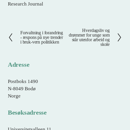
Research Journal
Hverdagsliv og
N
Forvaltning i forandring
F
drømmer for unge som
- respons på nye trender
e
står utenfor arbeid og
o
i bruk-vern politikken
skole
s
r
t
r
e
i
Adresse
g
e
Postboks 1490
N-8049 Bodø
Norge
Besøksadresse
Universitetsalleen 11