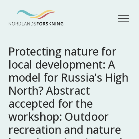
Å
p
n
e
m
Protecting nature for
e
n
local development: A
y
model for Russia's High
North? Abstract
accepted for the
workshop: Outdoor
recreation and nature