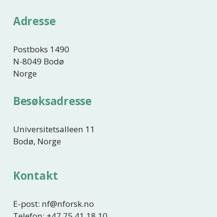
t
r
e
i
Adresse
g
e
Postboks 1490
N-8049 Bodø
Norge
Besøksadresse
Universitetsalleen 11
Bodø, Norge
Kontakt
E-post: nf@nforsk.no
Telefon: +47 75 41 18 10