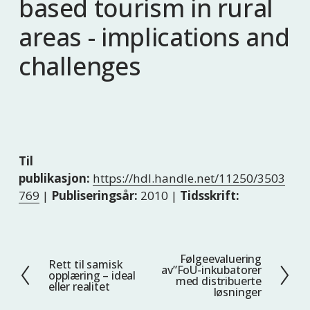
based tourism in rural
areas - implications and
challenges
Til
publikasjon:
https://hdl.handle.net/11250/3503
769
|
Publiseringsår:
2010 |
Tidsskrift:
Følgeevaluering
N
Rett til samisk
F
av”FoU-inkubatorer
opplæring – ideal
e
med distribuerte
o
eller realitet
løsninger
s
r