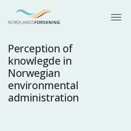
Å
p
n
e
m
Perception of
e
n
knowlegde in
y
Norwegian
environmental
administration