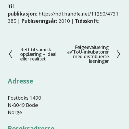
Til
publikasjon:
https://hdl.handle.net/11250/4731
385
|
Publiseringsår:
2010 |
Tidsskrift:
Følgeevaluering
N
Rett til samisk
F
av”FoU-inkubatorer
opplæring – ideal
e
med distribuerte
o
eller realitet
løsninger
s
r
t
r
e
i
Adresse
g
e
Postboks 1490
N-8049 Bodø
Norge
Besøksadresse