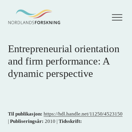
Å
p
n
e
m
e
Entrepreneurial orientation
n
y
and firm performance: A
dynamic perspective
Til publikasjon:
https://hdl.handle.net/11250/4523150
|
Publiseringsår:
2010 |
Tidsskrift: