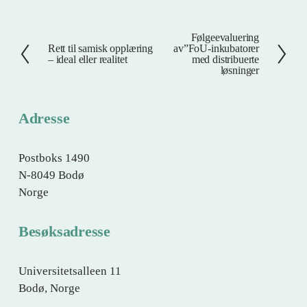
Følgeevaluering
N
Rett til samisk opplæring
av”FoU-inkubatorer
F
e
– ideal eller realitet
med distribuerte
o
løsninger
s
r
t
r
e
Adresse
i
g
e
Postboks 1490
N-8049 Bodø
Norge
Besøksadresse
Universitetsalleen 11
Bodø, Norge