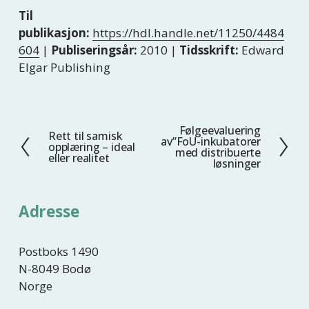
Til
publikasjon:
https://hdl.handle.net/11250/4484
604
|
Publiseringsår:
2010 |
Tidsskrift:
Edward
Elgar Publishing
Følgeevaluering
N
Rett til samisk
F
av”FoU-inkubatorer
opplæring – ideal
e
med distribuerte
o
eller realitet
løsninger
s
r
t
r
e
i
Adresse
g
e
Postboks 1490
N-8049 Bodø
Norge