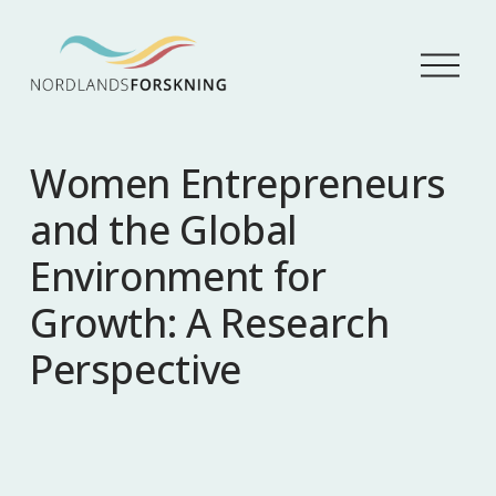
Å
p
n
e
m
Women Entrepreneurs
e
n
and the Global
y
Environment for
Growth: A Research
Perspective