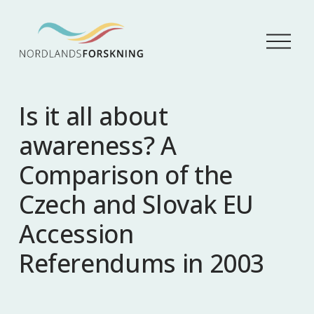
Å
p
n
e
m
Is it all about
e
n
awareness? A
y
Comparison of the
Czech and Slovak EU
Accession
Referendums in 2003