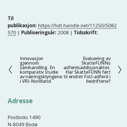
Til
publikasjon:
https://hdl.handle.net/11250/5082
570
|
Publiseringsår:
2008 |
Tidsskrift:
Innovasjon
Evaluering av
F
N
gjennom
SkatteFUNNs
o
e
samhandling. En
adferdsaddisjonalitet.
komparativ studie
Har SkatteFUNN ført
r
s
av næringsklyngene
til endret FoU-adferd i
r
t
i VRI-Nordland
bedriftene?
i
e
g
Adresse
e
Postboks 1490
N-8049 Bodø