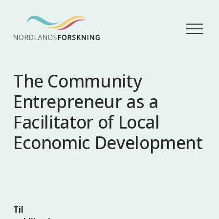
Å
p
n
e
m
The Community
e
n
Entrepreneur as a
y
Facilitator of Local
Economic Development
Til