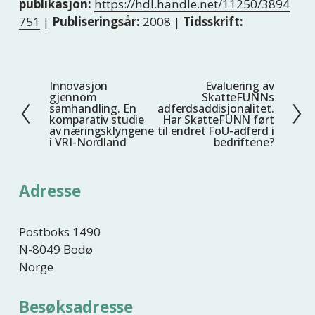
publikasjon:
https://hdl.handle.net/11250/3894
751
|
Publiseringsår:
2008 |
Tidsskrift:
Innovasjon
Evaluering av
F
N
gjennom
SkatteFUNNs
o
e
samhandling. En
adferdsaddisjonalitet.
komparativ studie
Har SkatteFUNN ført
r
s
av næringsklyngene
til endret FoU-adferd i
r
t
i VRI-Nordland
bedriftene?
i
e
g
Adresse
e
Postboks 1490
N-8049 Bodø
Norge
Besøksadresse