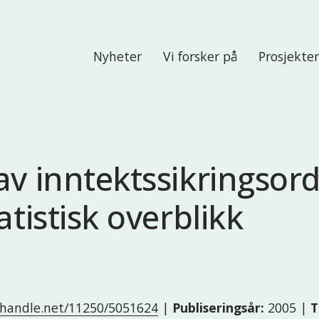
Nyheter
Vi forsker på
Prosjekte
av inntektssikringsor
atistisk overblikk
l.handle.net/11250/5051624
|
Publiseringsår:
2005 |
T