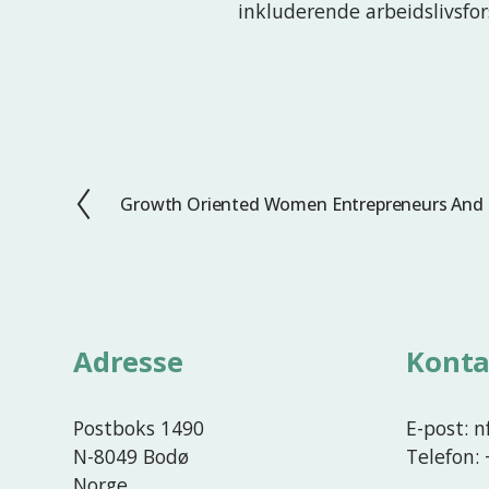
inkluderende arbeidslivsfor
Growth Oriented Women Entrepreneurs And 
F
o
r
r
i
g
Adresse
Konta
e
Postboks 1490
E-post: 
N-8049 Bodø
Telefon:
Norge