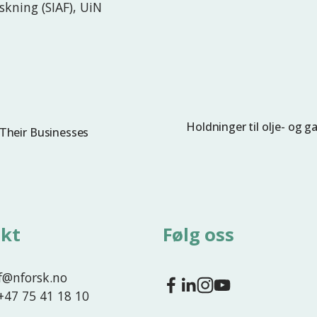
skning (SIAF), UiN
Holdninger til olje- og g
N
Their Businesses
e
s
t
e
kt
Følg oss
nf@nforsk.no
 +47 75 41 18 10