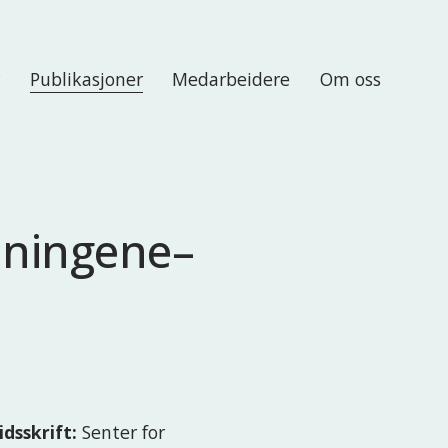
r
Publikasjoner
Medarbeidere
Om oss
dningene–
idsskrift:
Senter for