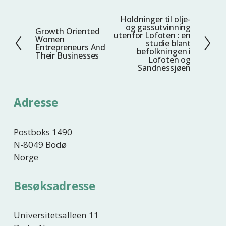
Holdninger til olje-
N
og gassutvinning
Growth Oriented
F
e
utenfor Lofoten : en
Women
studie blant
o
s
Entrepreneurs And
befolkningen i
Their Businesses
r
t
Lofoten og
Sandnessjøen
r
e
i
g
Adresse
e
Postboks 1490
N-8049 Bodø
Norge
Besøksadresse
Universitetsalleen 11