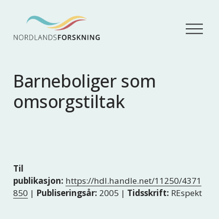
Å
p
n
e
m
Barneboliger som
e
n
omsorgstiltak
y
Til
publikasjon:
https://hdl.handle.net/11250/4371
850
|
Publiseringsår:
2005 |
Tidsskrift:
REspekt