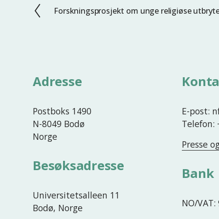
Forskningsprosjekt om unge religiøse utbryt
F
o
r
r
i
g
Adresse
Konta
e
Postboks 1490
E-post: 
N-8049 Bodø
Telefon:
Norge
Presse o
Besøksadresse
Bank
Universitetsalleen 11
NO/VAT: 
Bodø, Norge