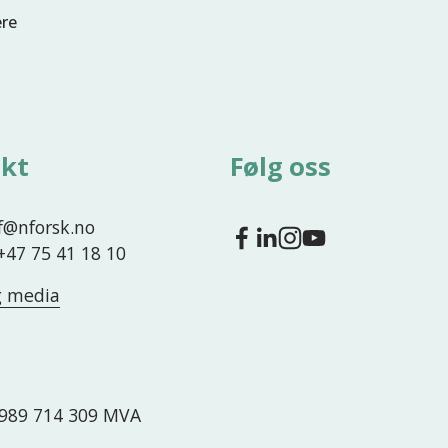
ere
kt
Følg oss
nf@nforsk.no
 +47 75 41 18 10
g media
989 714 309 MVA