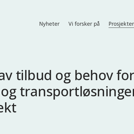
Nyheter
Vi forsker på
Prosjekte
av tilbud og behov fo
 og transportløsninger
ekt