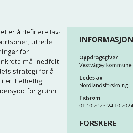
t er å definere lav- 
INFORMASJO
ortsoner, utrede 
inger for 
Oppdragsgiver
nkrete mål nedfelt 
Vestvågøy kommune
ets strategi for å 
Ledes av
li en helhetlig 
Nordlandsforskning
dersydd for grønn 
Tidsrom
01.10.2023-24.10.202
FORSKERE