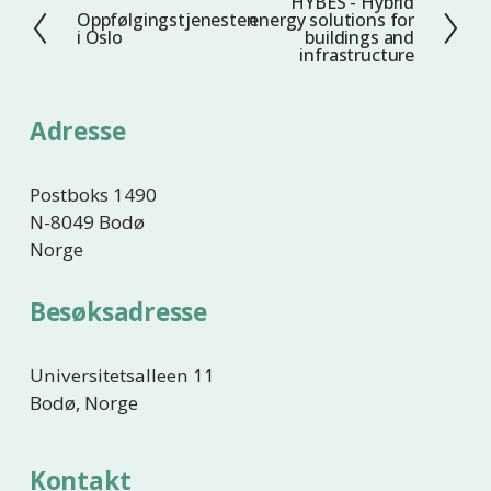
HYBES - Hybrid
N
Oppfølgingstjenesten
energy solutions for
F
e
i Oslo
buildings and
o
infrastructure
s
r
t
r
e
Adresse
i
g
e
Postboks 1490
N-8049 Bodø
Norge
Besøksadresse
Universitetsalleen 11
Bodø, Norge
Kontakt