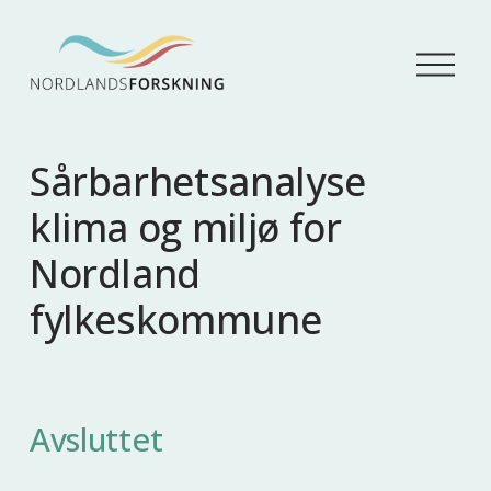
Å
p
n
e
m
Sårbarhetsanalyse
e
n
klima og miljø for
y
Nordland
fylkeskommune
Avsluttet