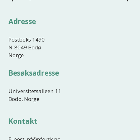
o
e
r
s
Adresse
r
t
i
e
g
Postboks 1490
e
N-8049 Bodø
Norge
Besøksadresse
Universitetsalleen 11
Bodø, Norge
Kontakt
E-post: nf@nforsk.no