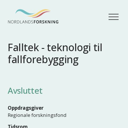
Å
p
n
e
m
Falltek - teknologi til
e
n
fallforebygging
y
Avsluttet
Oppdragsgiver
Regionale forskningsfond
Tidsrom