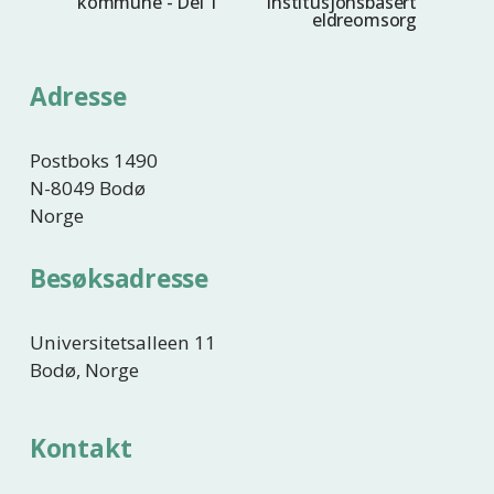
kommune - Del 1
institusjonsbasert
s
eldreomsorg
r
t
r
e
i
Adresse
g
e
Postboks 1490
N-8049 Bodø
Norge
Besøksadresse
Universitetsalleen 11
Bodø, Norge
Kontakt