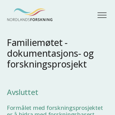
Å
p
n
e
m
Familiemøtet -
e
n
dokumentasjons- og
y
forskningsprosjekt
Avsluttet
Formålet med forskningsprosjektet
er å bidra med forskningsbasert