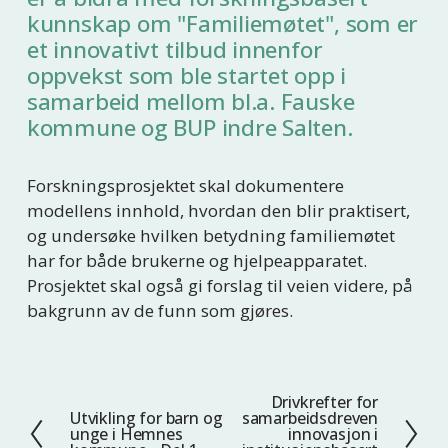
kunnskap om "Familiemøtet", som er
et innovativt tilbud innenfor
oppvekst som ble startet opp i
samarbeid mellom bl.a. Fauske
kommune og BUP indre Salten.
Forskningsprosjektet skal dokumentere
modellens innhold, hvordan den blir praktisert,
og undersøke hvilken betydning familiemøtet
har for både brukerne og hjelpeapparatet.
Prosjektet skal også gi forslag til veien videre, på
bakgrunn av de funn som gjøres.
Drivkrefter for
N
Utvikling for barn og
samarbeidsdreven
F
e
unge i Hemnes
innovasjon i
o