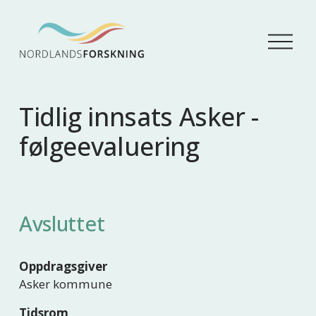
Å
p
n
e
m
Tidlig innsats Asker -
e
n
følgeevaluering
y
Avsluttet
Oppdragsgiver
Asker kommune
Tidsrom