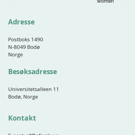
e
women
o
s
r
t
r
Adresse
e
i
g
Postboks 1490
e
N-8049 Bodø
Norge
Besøksadresse
Universitetsalleen 11
Bodø, Norge
Kontakt