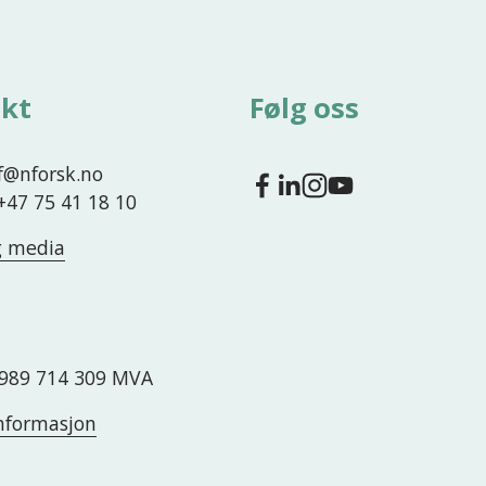
kt
Følg oss
nf@nforsk.no
 +47 75 41 18 10
g media
989 714 309 MVA
nformasjon