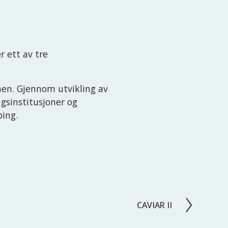
 ett av tre 
nen. Gjennom utvikling av 
sinstitusjoner og 
ing.  
CAVIAR II
N
e