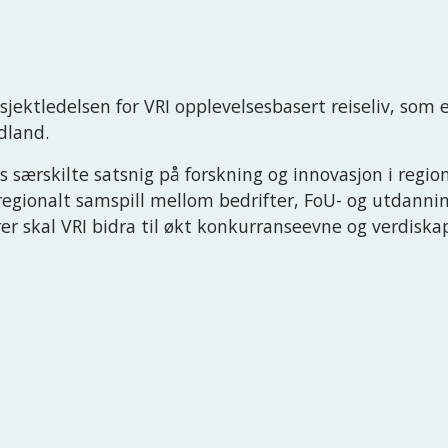
jektledelsen for VRI opplevelsesbasert reiseliv, som er
dland.
s særskilte satsnig på forskning og innovasjon i regio
egionalt samspill mellom bedrifter, FoU- og utdanning
er skal VRI bidra til økt konkurranseevne og verdiskap