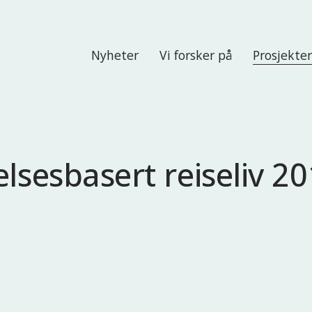
Nyheter
Vi forsker på
Prosjekte
elsesbasert reiseliv 2