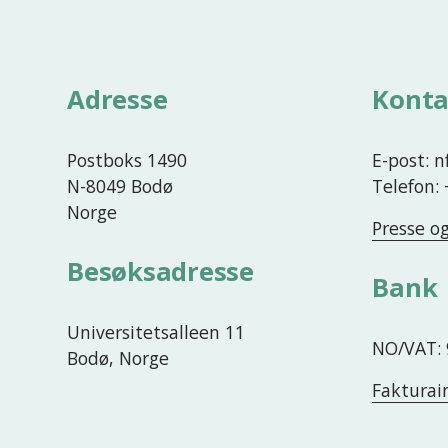
r
r
i
g
Adresse
Konta
e
Postboks 1490
E-post: 
N-8049 Bodø
Telefon:
Norge
Presse o
Besøksadresse
Bank
Universitetsalleen 11
NO/VAT: 
Bodø, Norge
Fakturai