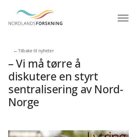
Å
p
n
e
m
←
Tilbake til nyheter
e
n
– Vi må tørre å
y
diskutere en styrt
sentralisering av Nord-
Norge