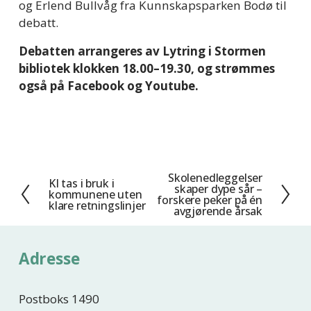
og Erlend Bullvåg fra Kunnskapsparken Bodø til 
debatt.
Debatten arrangeres av Lytring i Stormen 
bibliotek klokken 18.00–19.30, og strømmes 
også på Facebook og Youtube.
Skolenedleggelser
N
KI tas i bruk i
F
skaper dype sår –
kommunene uten
e
forskere peker på én
o
klare retningslinjer
avgjørende årsak
s
r
t
r
e
i
Adresse
g
e
Postboks 1490